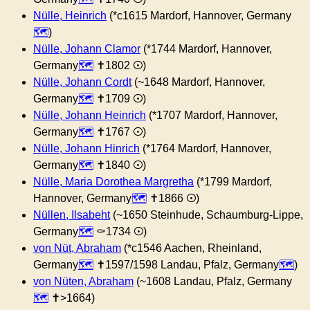
Nülle, Heinrich
(*c1615 Mardorf, Hannover, Germany
)
Nülle, Johann Clamor
(*1744 Mardorf, Hannover,
Germany
✝︎1802 ⊙)
Nülle, Johann Cordt
(~1648 Mardorf, Hannover,
Germany
✝︎1709 ⊙)
Nülle, Johann Heinrich
(*1707 Mardorf, Hannover,
Germany
✝︎1767 ⊙)
Nülle, Johann Hinrich
(*1764 Mardorf, Hannover,
Germany
✝︎1840 ⊙)
Nülle, Maria Dorothea Margretha
(*1799 Mardorf,
Hannover, Germany
✝︎1866 ⊙)
Nüllen, Ilsabeht
(~1650 Steinhude, Schaumburg-Lippe,
Germany
⚰︎1734 ⊙)
von Nüt, Abraham
(*c1546 Aachen, Rheinland,
Germany
✝︎1597/1598 Landau, Pfalz, Germany
)
von Nüten, Abraham
(~1608 Landau, Pfalz, Germany
✝︎>1664)