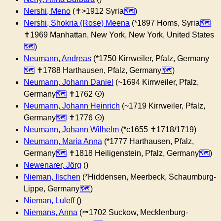
Nershi, Meno
(✝︎>1912 Syria
)
Nershi, Shokria (Rose) Meena
(*1897 Homs, Syria
✝︎1969 Manhattan, New York, New York, United States
)
Neumann, Andreas
(*1750 Kirrweiler, Pfalz, Germany
✝︎1788 Harthausen, Pfalz, Germany
)
Neumann, Johann Daniel
(~1694 Kirrweiler, Pfalz,
Germany
✝︎1762 ⊙)
Neumann, Johann Heinrich
(~1719 Kirrweiler, Pfalz,
Germany
✝︎1776 ⊙)
Neumann, Johann Wilhelm
(*c1655 ✝︎1718/1719)
Neumann, Maria Anna
(*1777 Harthausen, Pfalz,
Germany
✝︎1818 Heiligenstein, Pfalz, Germany
)
Newenarer, Jörg
()
Nieman, Ilschen
(*Hiddensen, Meerbeck, Schaumburg-
Lippe, Germany
)
Nieman, Luleff
()
Niemans, Anna
(⚰︎1702 Suckow, Mecklenburg-