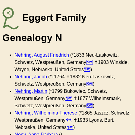
Eggert Family
Genealogy N
Nehring, August Friedrich
(*1833 Neu-Laskowitz,
Schwetz, Westpreußen, Germany
✝︎1903 Winside,
Wayne, Nebraska, United States
)
Nehring, Jacob
(*c1764 ✝︎1832 Neu-Laskowitz,
Schwetz, Westpreußen, Germany
)
Nehring, Martin
(*1799 Bukowiec, Schwetz,
Westpreußen, Germany
✝︎1877 Wilhelmsmark,
Schwetz, Westpreußen, Germany
)
Nehring, Wilhelmina Therese
(*1865 Jaszcz, Schwetz,
Westpreußen, Germany
✝︎1933 Lyons, Burt,
Nebraska, United States
)
Nenÿ, Anna Barbara
()