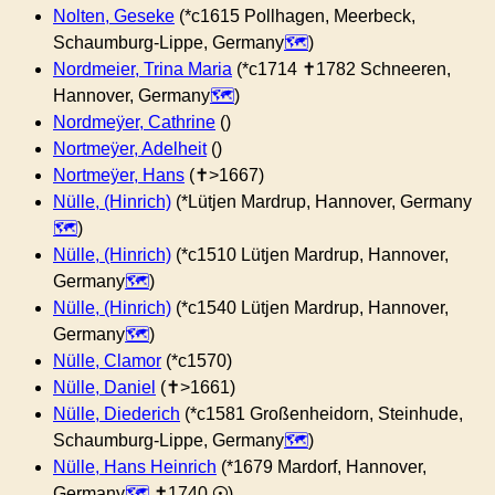
Nolten, Geseke
(*c1615 Pollhagen, Meerbeck,
Schaumburg-Lippe, Germany
)
Nordmeier, Trina Maria
(*c1714 ✝︎1782 Schneeren,
Hannover, Germany
)
Nordmeÿer, Cathrine
()
Nortmeÿer, Adelheit
()
Nortmeÿer, Hans
(✝︎>1667)
Nülle, (Hinrich)
(*Lütjen Mardrup, Hannover, Germany
)
Nülle, (Hinrich)
(*c1510 Lütjen Mardrup, Hannover,
Germany
)
Nülle, (Hinrich)
(*c1540 Lütjen Mardrup, Hannover,
Germany
)
Nülle, Clamor
(*c1570)
Nülle, Daniel
(✝︎>1661)
Nülle, Diederich
(*c1581 Großenheidorn, Steinhude,
Schaumburg-Lippe, Germany
)
Nülle, Hans Heinrich
(*1679 Mardorf, Hannover,
Germany
✝︎1740 ⊙)