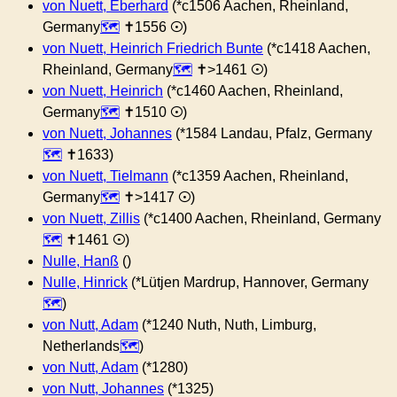
von Nuett, Eberhard
(*c1506 Aachen, Rheinland,
Germany
✝︎1556 ⊙)
von Nuett, Heinrich Friedrich Bunte
(*c1418 Aachen,
Rheinland, Germany
✝︎>1461 ⊙)
von Nuett, Heinrich
(*c1460 Aachen, Rheinland,
Germany
✝︎1510 ⊙)
von Nuett, Johannes
(*1584 Landau, Pfalz, Germany
✝︎1633)
von Nuett, Tielmann
(*c1359 Aachen, Rheinland,
Germany
✝︎>1417 ⊙)
von Nuett, Zillis
(*c1400 Aachen, Rheinland, Germany
✝︎1461 ⊙)
Nulle, Hanß
()
Nulle, Hinrick
(*Lütjen Mardrup, Hannover, Germany
)
von Nutt, Adam
(*1240 Nuth, Nuth, Limburg,
Netherlands
)
von Nutt, Adam
(*1280)
von Nutt, Johannes
(*1325)