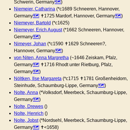
Schwerin, Germany
)
Niemeier, Catharina
(*c1689 Schneeren, Hannover,
Germany
✝︎1725 Mardorf, Hannover, Germany
)
Niemeyer, Bartold
(*c1625)
Niemeyer, Erich August
(*1662 Schneeren, Hannover,
Germany
)
Nimeyer, Johan
(*c1590 ✝︎1629 Schneeren?,
Hannover, Germany
)
von Niten, Anna Margretha
(~1646 Zeiskam, Pfalz,
Germany
✝︎1716 Rhodt unter Rietburg, Pfalz,
Germany
)
Nöltken, Ilse Margareta
(*c1715 ✝︎1781 Großenheidorn,
Steinhude, Schaumburg-Lippe, Germany
)
Nolte, Anna
(*Volksdorf, Meerbeck, Schaumburg-Lippe,
Germany
)
Nolte, Drewes
()
Nolte, Henrich
()
Nolte, Jobst
(*Nordsehl, Meerbeck, Schaumburg-Lippe,
Germany
✝︎<1658)