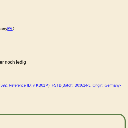
many
)

r noch ledig
7592, Reference ID: v KB01
),
FSTB
(
Batch: B03614-3, Origin: Germany-