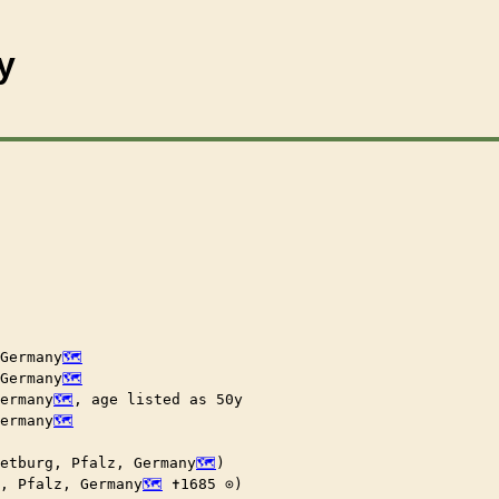
y
Germany
Germany
ermany
, age listed as 50y

ermany
ietburg, Pfalz, Germany
)

, Pfalz, Germany
 ✝︎1685 ⊙)
