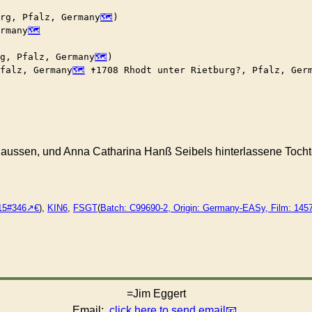
urg, Pfalz, Germany
)

ermany
g, Pfalz, Germany
)

falz, Germany
 ✝︎1708 Rhodt unter Rietburg?, Pfalz, Ger
ussen, und Anna Catharina Hanß Seibels hinterlassene Tochte
15#346
),
KIN6
,
FSGT
(
Batch: C99690-2, Origin: Germany-EASy, Film: 145
=Jim Eggert
Email:
click here to send email
.