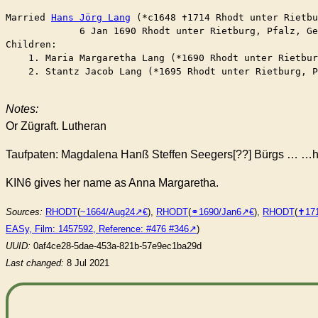
Married	
Hans Jörg Lang
 (*c1648 ✝︎1714 Rhodt unter Rietb
	     6 Jan 1690 Rhodt unter Rietburg, Pfalz, G
Children:

    1. Maria Margaretha Lang (*1690 Rhodt unter Rietbur
    2. Stantz Jacob Lang (*1695 Rhodt unter Rietburg, P
Notes:
Or Zügraft. Lutheran
Taufpaten: Magdalena Hanß Steffen Seegers[??] Bürgs … …ha
KIN6 gives her name as Anna Margaretha.
Sources:
RHODT
(
~1664/Aug24
),
RHODT
(
⚭1690/Jan6
),
RHODT
(
✝︎17
EASy, Film: 1457592, Reference: #476 #346
)
UUID:
0af4ce28-5dae-453a-821b-57e9ec1ba29d
Last changed:
8 Jul 2021